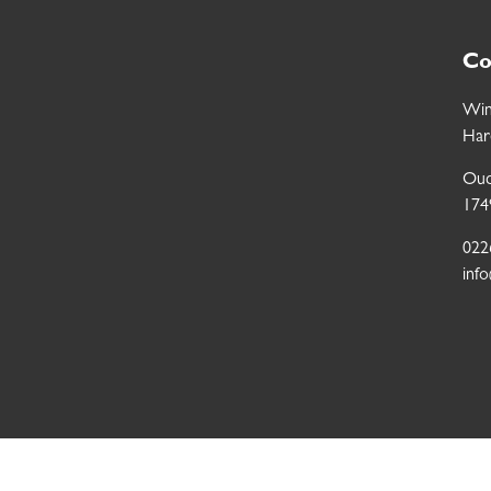
Co
Win
Har
Oud
174
022
inf