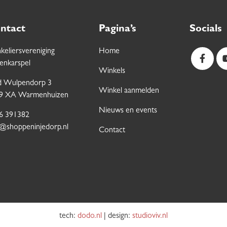
ntact
Pagina’s
Socials
keliersvereniging
Home
enkarspel
Winkels
 Wulpendorp 3
Winkel aanmelden
9 XA Warmenhuizen
Nieuws en events
6 391382
o@shoppeninjedorp.nl
Contact
tech:
dodo.nl
|
design:
studioviv.nl