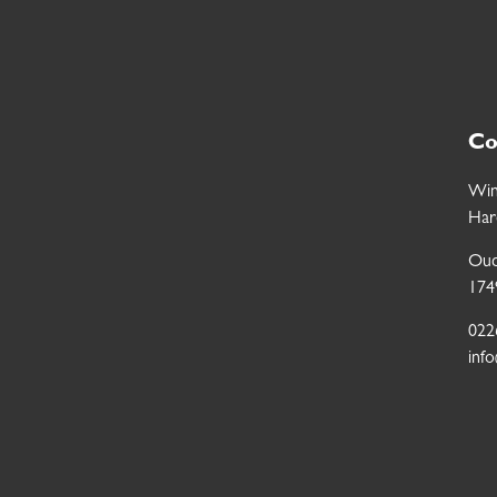
Co
Win
Har
Oud
174
022
inf