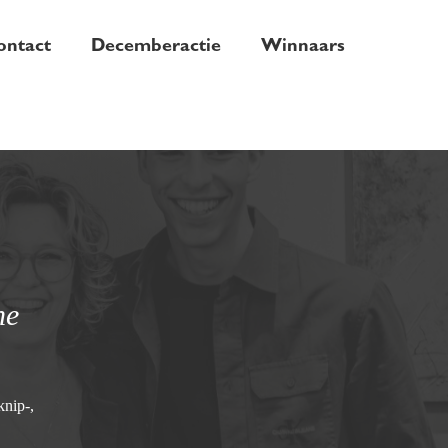
ontact
Decemberactie
Winnaars
he
nip-,