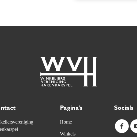
ntact
Pagina’s
Socials
keliersvereniging
Home
enkarspel
Winkels