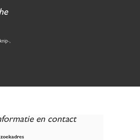
he
nip-,
nformatie en contact
zoekadres