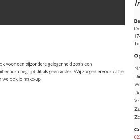
I
Be
Do
17
Tu
Op
r ook voor een bijzondere gelegenheid zoals een
Ma
Tuitjenhorn begrijpt dit als geen ander. Wij zorgen ervoor dat je
Di
gen we ook je make-up.
Wo
Do
Vr
Za
Zo
Co
02