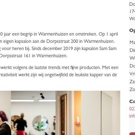
Do
17
Wa
Op
0 jaar een begrip in Warmenhuizen en omstreken. Op 1 april
un eigen kapsalon aan de Dorpsstraat 200 in Warmenhuizen.
Ma
 voor heren bij. Sinds december 2019 zijn kapsalon Sam Sam
Di
 Dorpsstraat 161 in Warmenhuizen.
Wo
Do
werkt volgens de laatste trends met fijne producten. Met een
Vr
eativiteit werkt zijn wij ongetwijfeld de leukste kapper van de
Za
Zo
Co
02
in