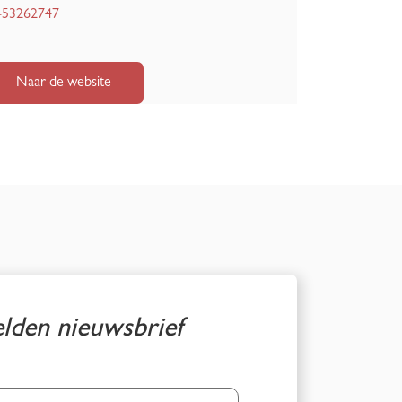
-53262747
Naar de website
den nieuwsbrief